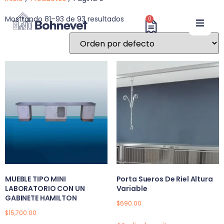
Mostrando 81–93 de 93 resultados
0
MUEBLE TIPO MINI
Porta Sueros De Riel Altura
LABORATORIO CON UN
Variable
GABINETE HAMILTON
$
690.00
$
15,700.00