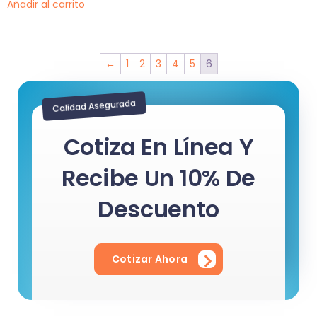
Añadir al carrito
←
1
2
3
4
5
6
Calidad Asegurada
Cotiza En Línea Y
Recibe Un 10% De
Descuento
Cotizar Ahora