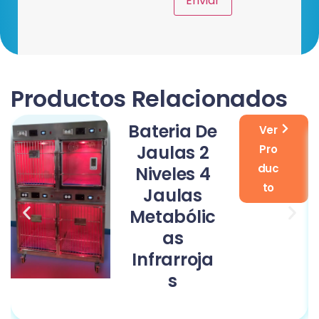
Productos Relacionados
Bateria De
Ver
Jaulas 2
Pro
duc
Niveles 4
to
Jaulas
Metabólic
As
Infrarroja
S