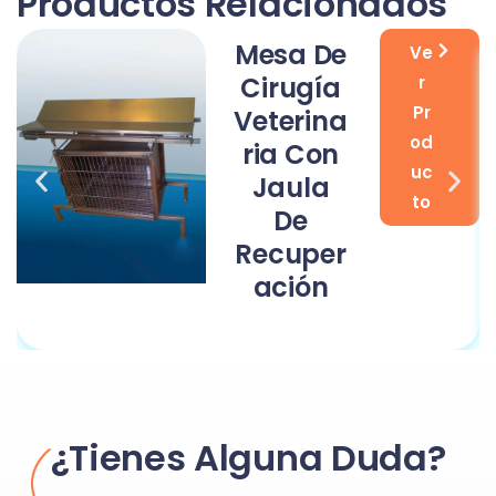
Productos Relacionados
Mesa De
Ve
Cirugía
r
Pr
Veterina
od
Ria Con
uc
Jaula
to
De
Recuper
Ación
¿Tienes Alguna Duda?