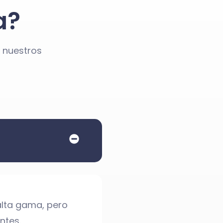
a?
 nuestros
alta gama, pero
ntes.